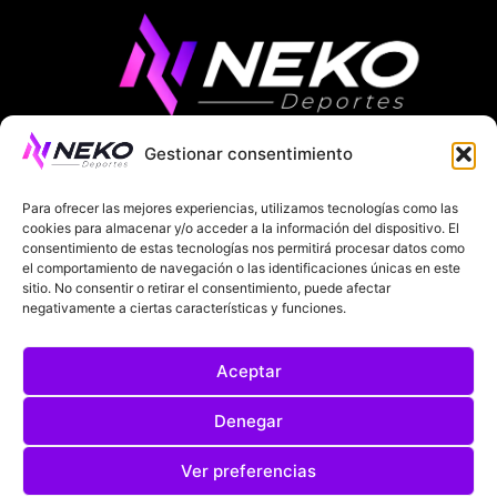
Gestionar consentimiento
ÚLTIMAS NOTICIAS
COMPETICIONES EUROPEAS
Para ofrecer las mejores experiencias, utilizamos tecnologías como las
LA LIGA
MUNDIAL 2026
FÚTBOL INTERNACIONAL
cookies para almacenar y/o acceder a la información del dispositivo. El
consentimiento de estas tecnologías nos permitirá procesar datos como
el comportamiento de navegación o las identificaciones únicas en este
SOBRE NOSOTROS
sitio. No consentir o retirar el consentimiento, puede afectar
negativamente a ciertas características y funciones.
AVISOS LEGALES
POLÍTICA DE PRIVACIDAD
Aceptar
POLÍTICA DE COOKIES
@2025. TODOS LOS DERECHOS RESERVADOS
Denegar
DISEÑADO POR
DARYL STUDIO.
Ver preferencias