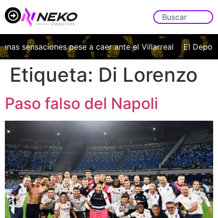
enas sensaciones pese a caer ante el Villarreal
El Deporti
Etiqueta:
Di Lorenzo
Paso falso del Napoli