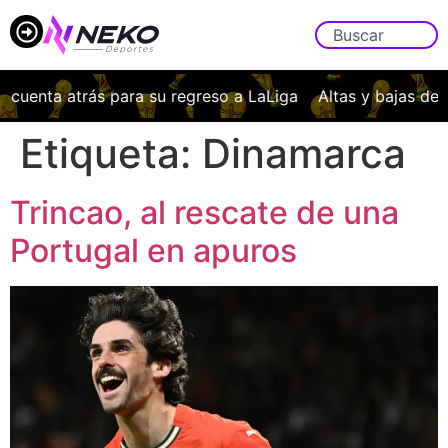
 cuenta atrás para su regreso a LaLiga
Altas y bajas de 
Etiqueta:
Dinamarca
Trincao, al rescate de una
Portugal en apuros