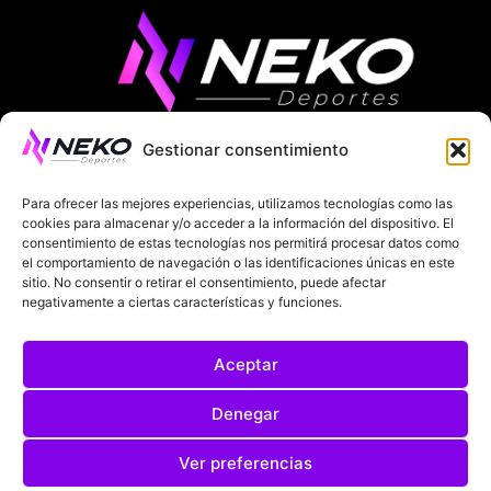
Gestionar consentimiento
ÚLTIMAS NOTICIAS
COMPETICIONES EUROPEAS
Para ofrecer las mejores experiencias, utilizamos tecnologías como las
LA LIGA
MUNDIAL 2026
FÚTBOL INTERNACIONAL
cookies para almacenar y/o acceder a la información del dispositivo. El
consentimiento de estas tecnologías nos permitirá procesar datos como
el comportamiento de navegación o las identificaciones únicas en este
SOBRE NOSOTROS
sitio. No consentir o retirar el consentimiento, puede afectar
negativamente a ciertas características y funciones.
AVISOS LEGALES
POLÍTICA DE PRIVACIDAD
Aceptar
POLÍTICA DE COOKIES
@2025. TODOS LOS DERECHOS RESERVADOS
Denegar
DISEÑADO POR
DARYL STUDIO.
Ver preferencias