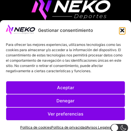
Gestionar consentimiento
ÚLTIMAS NOTICIAS
COMPETICIONES EUROPEAS
Para ofrecer las mejores experiencias, utilizamos tecnologías como las
LA LIGA
MUNDIAL 2026
FÚTBOL INTERNACIONAL
cookies para almacenar y/o acceder a la información del dispositivo. El
consentimiento de estas tecnologías nos permitirá procesar datos como
el comportamiento de navegación o las identificaciones únicas en este
SOBRE NOSOTROS
sitio. No consentir o retirar el consentimiento, puede afectar
negativamente a ciertas características y funciones.
AVISOS LEGALES
POLÍTICA DE PRIVACIDAD
Aceptar
POLÍTICA DE COOKIES
@2025. TODOS LOS DERECHOS RESERVADOS
Denegar
DISEÑADO POR
DARYL STUDIO.
Ver preferencias
Política de cookies
Política de privacidad
Avisos Legales