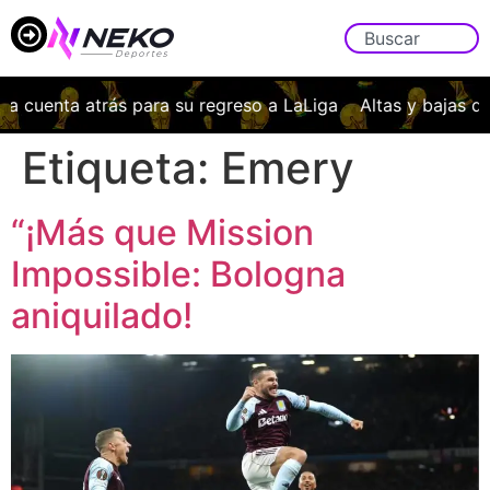
la cuenta atrás para su regreso a LaLiga
Altas y bajas d
Etiqueta:
Emery
“¡Más que Mission
Impossible: Bologna
aniquilado!