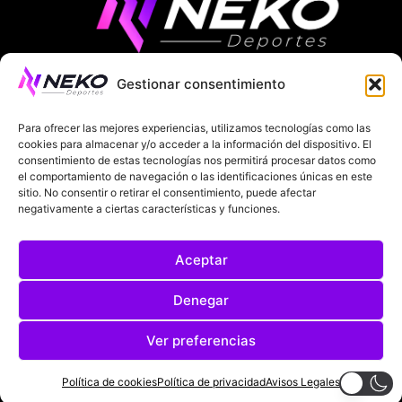
Gestionar consentimiento
ÚLTIMAS NOTICIAS
COMPETICIONES EUROPEAS
Para ofrecer las mejores experiencias, utilizamos tecnologías como las
LA LIGA
MUNDIAL 2026
FÚTBOL INTERNACIONAL
cookies para almacenar y/o acceder a la información del dispositivo. El
consentimiento de estas tecnologías nos permitirá procesar datos como
el comportamiento de navegación o las identificaciones únicas en este
SOBRE NOSOTROS
sitio. No consentir o retirar el consentimiento, puede afectar
negativamente a ciertas características y funciones.
AVISOS LEGALES
POLÍTICA DE PRIVACIDAD
Aceptar
POLÍTICA DE COOKIES
@2025. TODOS LOS DERECHOS RESERVADOS
Denegar
DISEÑADO POR
DARYL STUDIO.
Ver preferencias
Política de cookies
Política de privacidad
Avisos Legales