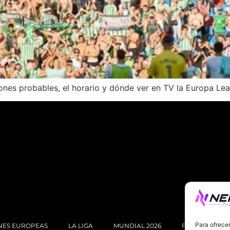
ciones probables, el horario y dónde ver en TV la Europa Le
Para ofrecer
NES EUROPEAS
LA LIGA
MUNDIAL 2026
FÚTBOL INTE