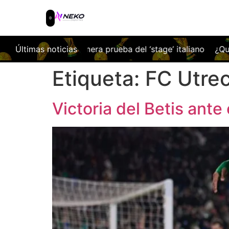
a prueba del ‘stage’ italiano
Últimas noticias
¿Qué tal ha ido la pretempo
Etiqueta:
FC Utre
Victoria del Betis ante