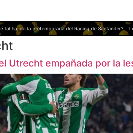
rada del Racing de Santander?
Los abonos del Espanyol, 
cht
 el Utrecht empañada por la le