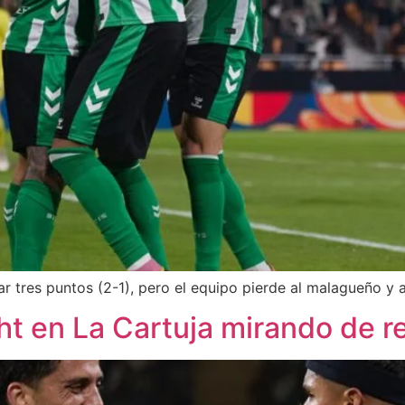
tres puntos (2-1), pero el equipo pierde al malagueño y 
cht en La Cartuja mirando de re