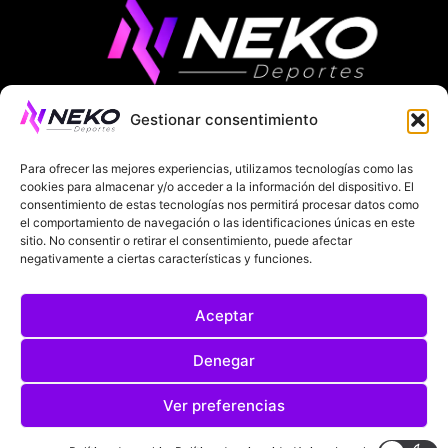
Gestionar consentimiento
ÚLTIMAS NOTICIAS
COMPETICIONES EUROPEAS
Para ofrecer las mejores experiencias, utilizamos tecnologías como las
LA LIGA
MUNDIAL 2026
FÚTBOL INTERNACIONAL
cookies para almacenar y/o acceder a la información del dispositivo. El
consentimiento de estas tecnologías nos permitirá procesar datos como
SOBRE NOSOTROS
el comportamiento de navegación o las identificaciones únicas en este
sitio. No consentir o retirar el consentimiento, puede afectar
negativamente a ciertas características y funciones.
AVISOS LEGALES
POLÍTICA DE PRIVACIDAD
Aceptar
POLÍTICA DE COOKIES
@2025. TODOS LOS DERECHOS RESERVADOS
Denegar
DISEÑADO POR
DARYL STUDIO.
Ver preferencias