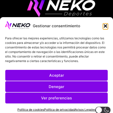
Gestionar consentimiento
ÚLTIMAS NOTICIAS
COMPETICIONES EUROPEAS
Para ofrecer las mejores experiencias, utilizamos tecnologías como las
LA LIGA
MUNDIAL 2026
FÚTBOL INTERNACIONAL
cookies para almacenar y/o acceder a la información del dispositivo. El
consentimiento de estas tecnologías nos permitirá procesar datos como
el comportamiento de navegación o las identificaciones únicas en este
SOBRE NOSOTROS
sitio. No consentir o retirar el consentimiento, puede afectar
negativamente a ciertas características y funciones.
AVISOS LEGALES
POLÍTICA DE PRIVACIDAD
Aceptar
POLÍTICA DE COOKIES
@2025. TODOS LOS DERECHOS RESERVADOS
Denegar
DISEÑADO POR
DARYL STUDIO.
Ver preferencias
Política de cookies
Política de privacidad
Avisos Legales