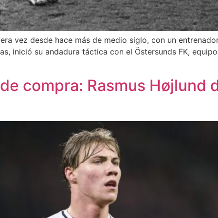
mera vez desde hace más de medio siglo, con un entrenador 
as, inició su andadura táctica con el Östersunds FK, equipo
 de compra: Rasmus Højlund de