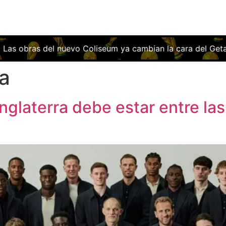
cara del Getafe: así será el estadio que ilusiona a toda la 
ra
nglaterra debe estar entre las