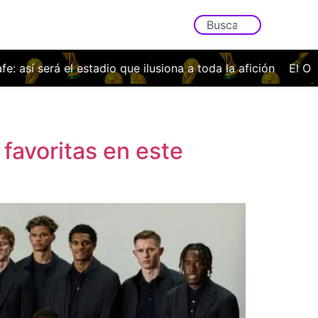
afición
El Osasuna cae con la cabeza bien alta ante el N
 favoritas en este