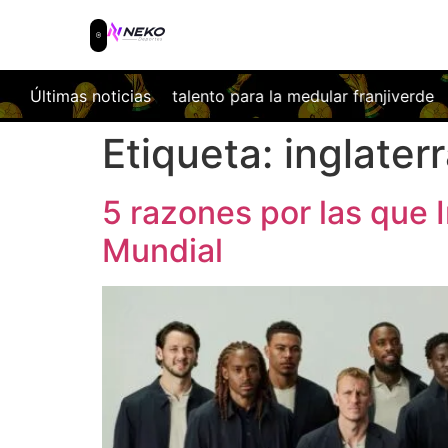
ar franjiverde
Últimas noticias
Las obras del nuevo Coliseum ya cambian la 
Etiqueta:
inglater
5 razones por las que I
Mundial