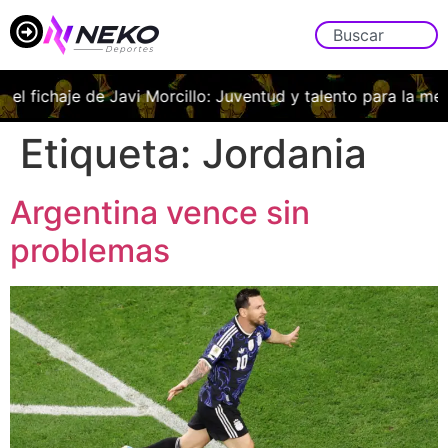
l fichaje de Javi Morcillo: Juventud y talento para la medula
Etiqueta:
Jordania
Argentina vence sin
problemas