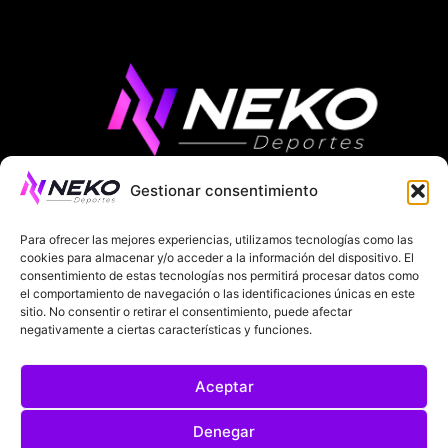
Gestionar consentimiento
ÚLTIMAS NOTICIAS
COMPETICIONES EUROPEAS
Para ofrecer las mejores experiencias, utilizamos tecnologías como las
LA LIGA
MUNDIAL 2026
FÚTBOL INTERNACIONAL
cookies para almacenar y/o acceder a la información del dispositivo. El
consentimiento de estas tecnologías nos permitirá procesar datos como
SOBRE NOSOTROS
el comportamiento de navegación o las identificaciones únicas en este
sitio. No consentir o retirar el consentimiento, puede afectar
negativamente a ciertas características y funciones.
AVISOS LEGALES
POLÍTICA DE PRIVACIDAD
Aceptar
POLÍTICA DE COOKIES
@2025. TODOS LOS DERECHOS RESERVADOS
Denegar
DISEÑADO POR
DARYL STUDIO.