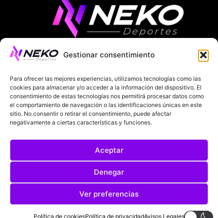
Gestionar consentimiento
ÚLTIMAS NOTICIAS
COMPETICIONES EUROPEAS
Para ofrecer las mejores experiencias, utilizamos tecnologías como las
LA LIGA
MUNDIAL 2026
FÚTBOL INTERNACIONAL
cookies para almacenar y/o acceder a la información del dispositivo. El
consentimiento de estas tecnologías nos permitirá procesar datos como
el comportamiento de navegación o las identificaciones únicas en este
SOBRE NOSOTROS
sitio. No consentir o retirar el consentimiento, puede afectar
negativamente a ciertas características y funciones.
AVISOS LEGALES
POLÍTICA DE PRIVACIDAD
Aceptar
POLÍTICA DE COOKIES
@2025. TODOS LOS DERECHOS RESERVADOS
Denegar
DISEÑADO POR
DARYL STUDIO.
Ver preferencias
Política de cookies
Política de privacidad
Avisos Legales