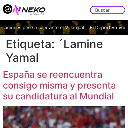
aciones pese a caer ante el Villarreal
El Deportivo vuelv
Etiqueta:
´Lamine
Yamal
España se reencuentra
consigo misma y presenta
su candidatura al Mundial