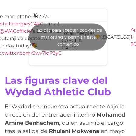
e man of the 2021/22
otalEnergiesCAFCL
final!
—
Ap
Haz clic para aceptar cookies de
@WACofficiel
’s Zouhair El
TotalEnergies
(@CAFCLCC)
1,
marketing y permitir este
utaraji celebrates his
CAFCL &
contenido
2
rthday today!
CAFCC
c.twitter.com/Swv7lqP3yC
Las figuras clave del
Wydad Athletic Club
El Wydad se encuentra actualmente bajo la
dirección del entrenador interino
Mohamed
Amine Benhachem
, quien asumió el cargo
tras la salida de
Rhulani Mokwena
en mayo