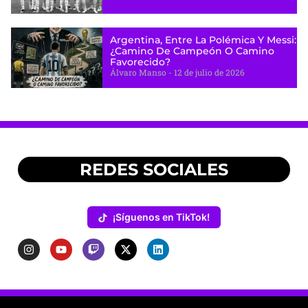
Argentina, Entre La Polémica Y Messi:
¿camino De Campeón O Camino
Favorecido?
Álvaro Manso
12 de julio de 2026
REDES SOCIALES
¡Síguenos en TikTok!