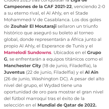
Clubes 2025 tras conquistar la
Liga de
Campeones de la CAF 2021-22
, venciendo 2-0
a su eterno rival, el Al Ahly, en el Stade
Mohammed-V de Casablanca. Los dos goles
de
Zouhair El Moutaraji
sellaron un triunfo
histórico que aseguró su boleto al torneo
global, donde representarán a África junto al
propio Al Ahly, el Esperance de Tunis y el
Mamelodi Sundowns
. Ubicados en el
Grupo
G
, se enfrentarán a equipos titánicos como el
Manchester City
(18 de junio, Filadelfia), la
Juventus
(22 de junio, Filadelfia) y el
Al Ain
(26 de junio, Washington DC). A pesar del alto
nivel del grupo, el Wydad tiene una
oportunidad de oro para mostrar el gran nivel
del fútbol marroquí tras el éxito de la
selección en el
Mundial de Qatar de 2022.