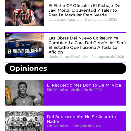
El Elche CF Oficializa El Fichaje De
Javi Morcillo: Juventud Y Talento
Para La Medular Franjiverde
Izan López Aparicio
6 de agosto de 2026
Las Obras Del Nuevo Coliseum Ya
Cambian La Cara Del Getafe: Así Será
El Estadio Que Ilusiona A Toda La
Afición
Nacho Garay Fernández
6 de agosto de 2026
Opiniones
El Recuerdo Más Bonito De Mi Vida
Edu Morales
20 de julio de 2026
Del Subcampeón No Se Acuerda
Nadie
Edu Morales
15 de julio de 2026