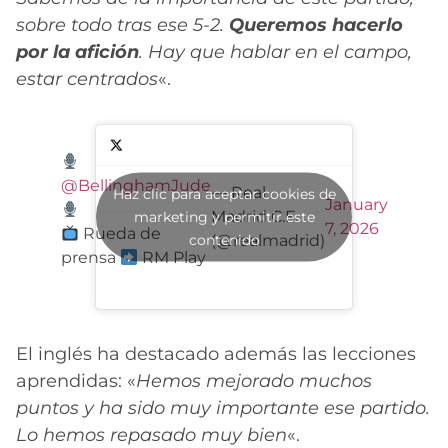
sobre todo tras ese 5-2.
Queremos hacerlo
por la afición
. Hay que hablar en el campo,
estar centrados
«.
@BellinghamJude
— Real
Haz clic para aceptar cookies de
January
Madrid C.F.
marketing y permitir este
7, 2026
Rueda de
contenido
(@realmadrid)
prensa
RM Play
El inglés ha destacado además las lecciones
aprendidas: «
Hemos mejorado muchos
puntos y ha sido muy importante ese partido.
Lo hemos repasado muy bien
«.