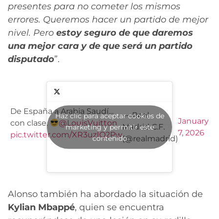
presentes para no cometer los mismos
errores. Queremos hacer un partido de mejor
nivel. Pero
estoy seguro de que daremos
una mejor cara y de que será un partido
disputado
”.
De España a Arabia Saudí…
— Real
Haz clic para aceptar cookies de
January
con clase.
@LouisVuitton
Madrid C.F.
marketing y permitir este
7, 2026
pic.twitter.com/XR3uzIQ2Pw
contenido
(@realmadrid)
Alonso también ha abordado la situación de
Kylian Mbappé
, quien se encuentra