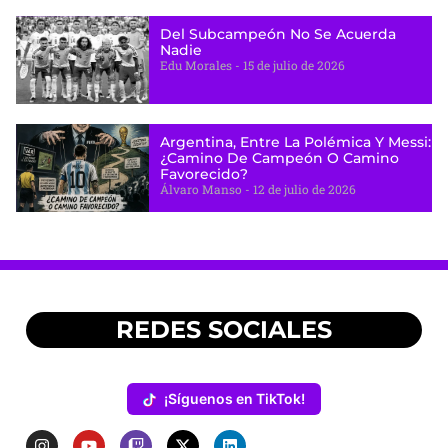
Del Subcampeón No Se Acuerda
Nadie
Edu Morales
15 de julio de 2026
Argentina, Entre La Polémica Y Messi:
¿camino De Campeón O Camino
Favorecido?
Álvaro Manso
12 de julio de 2026
REDES SOCIALES
¡Síguenos en TikTok!