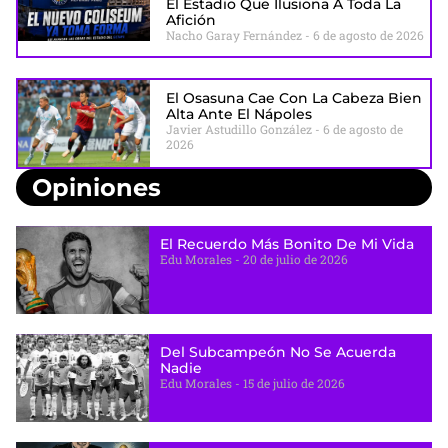
El Estadio Que Ilusiona A Toda La
Afición
Nacho Garay Fernández
6 de agosto de 2026
El Osasuna Cae Con La Cabeza Bien
Alta Ante El Nápoles
Javier Astudillo González
6 de agosto de
2026
Opiniones
El Recuerdo Más Bonito De Mi Vida
Edu Morales
20 de julio de 2026
Del Subcampeón No Se Acuerda
Nadie
Edu Morales
15 de julio de 2026