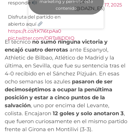
España
marketing y permitir este
responde
17, 2025
contenido
(@DAZN_ES)
Disfruta del partido en
abierto aquí
https://t.co/tK7i6tpAa0
pic.twitter.com/ORTs8jDDIQ
El técnico
no sumó ninguna victoria y
encajó cuatro derrotas
ante Espanyol,
Athletic de Bilbao, Atlético de Madrid y la
última, en Sevilla, que fue su sentencia tras el
4-0 recibido en el Sánchez Pizjuán. En esas
ocho semanas los azules
pasaron de ser
decimoséptimos a ocupar la penúltima
posición y estar a cinco puntos de la
salvación
, uno por encima del Levante,
colista. Encajaron
12 goles y solo anotaron 3
,
que fueron curiosamente en el mismo partido
frente al Girona en Montilivi (3-3).