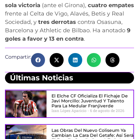
sola victoria
(ante el Girona),
cuatro empates
frente al Celta de Vigo, Alavés, Betis y Real
Sociedad, y
tres derrotas
contra Osasuna,
Barcelona y Athletic de Bilbao. Ha anotado
9
goles a favor y 13 en contra
.
Compartir:
Últimas Noticias
El Elche CF Oficializa El Fichaje De
Javi Morcillo: Juventud Y Talento
Para La Medular Franjiverde
Izan López Aparicio
6 de agosto de 2026
Las Obras Del Nuevo Coliseum Ya
Cambian La Cara Del Getafe: Así Será