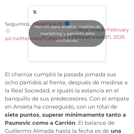
Seguimos…
#RealOviedo
Haz clic para aceptar cookies de
— Real Oviedo
February
marketing y permitir este
(@RealOviedo)
11, 2026
pic.twitter.com/7QKW4jQtTj
contenido
El charrúa cumplió la pasada jornada sus
ocho partidos al frente, después de medirse a
la Real Sociedad, e igualó la estancia en el
banquillo de sus predecesores. Con el empate
en Anoeta ha conseguido, con un total de
siete puntos
,
superar mínimamente tanto a
Paunovic como a Carrión
. El balance de
Guillermo Almada hasta la fecha es de
una