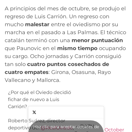
A principios del mes de octubre, se produjo el
regreso de Luis Carrión. Un regreso con
mucho
malestar
entre el oviedismo por su
marcha en el pasado a Las Palmas. El técnico
catalán terminó con una
menor puntuación
que Paunovic en el
mismo tiempo
ocupando
su cargo. Ocho jornadas y Carrión consiguió
tan solo
cuatro puntos cosechados de
cuatro empates
: Girona, Osasuna, Rayo
Vallecano y Mallorca.
¿Por qué el Oviedo decidió
fichar de nuevo a Luis
Carrión?
Roberto Suárez, director
— DAZN
Haz clic para aceptar cookies de
deportivo del
@RealOviedo
,
October