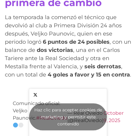
primera de cambio
La temporada la comenzó el técnico que
devolvió al club a Primera División 24 años
después, Veljko Paunovic, quien en ese
periodo logró
6 puntos de 24 posibles
, con un
balance de
dos victorias
, una en el Carlos
Tariere ante la Real Sociedad y otra en
Mestalla frente al Valencia, y
seis derrotas
,
con un total de
4 goles a favor y 15 en contra
.
Comunicado oficial:
Haz clic para aceptar cookies de
Veljko
— Real Oviedo
October
marketing y permitir este
Paunovic.
#RealOviedo
(@RealOviedo)
9, 2025
contenido