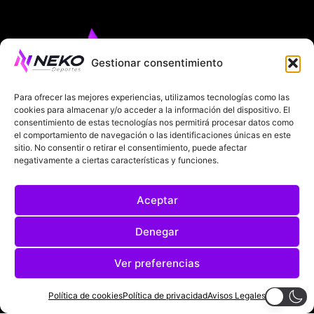
Gestionar consentimiento
Para ofrecer las mejores experiencias, utilizamos tecnologías como las
cookies para almacenar y/o acceder a la información del dispositivo. El
consentimiento de estas tecnologías nos permitirá procesar datos como
ÚLTIMAS NOTICIAS
COMPETICIONES EUROPEAS
el comportamiento de navegación o las identificaciones únicas en este
sitio. No consentir o retirar el consentimiento, puede afectar
LA LIGA
MUNDIAL 2026
FÚTBOL INTERNACIONAL
negativamente a ciertas características y funciones.
SOBRE NOSOTROS
Aceptar
AVISOS LEGALES
POLÍTICA DE PRIVACIDAD
Denegar
POLÍTICA DE COOKIES
Ver preferencias
@2025. TODOS LOS DERECHOS RESERVADOS
Política de cookies
Política de privacidad
Avisos Legales
DISEÑADO POR
DARYL STUDIO.