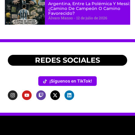
Argentina, Entre La Polémica Y Messi:
¿camino De Campeón O Camino
Favorecido?
Álvaro Manso
12 de julio de 2026
REDES SOCIALES
¡Síguenos en TikTok!