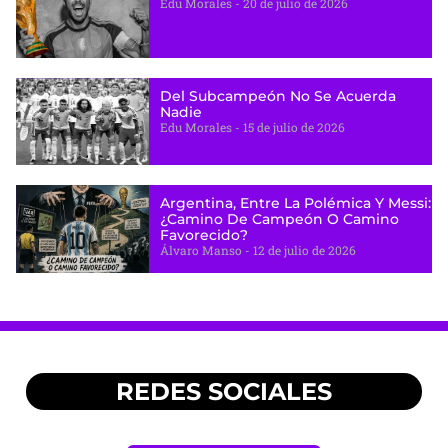
Edu Morales
20 de julio de 2026
Del Subcampeón No Se Acuerda
Nadie
Edu Morales
15 de julio de 2026
Argentina, Entre La Polémica Y Messi:
¿camino De Campeón O Camino
Favorecido?
Álvaro Manso
12 de julio de 2026
REDES SOCIALES