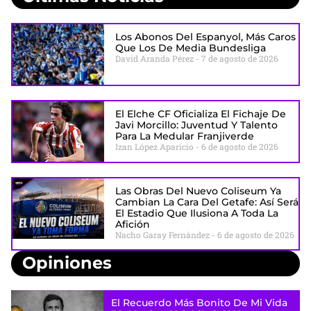
Los Abonos Del Espanyol, Más Caros
Que Los De Media Bundesliga
David Aranda Pérez
7 de agosto de 2026
El Elche CF Oficializa El Fichaje De
Javi Morcillo: Juventud Y Talento
Para La Medular Franjiverde
Izan López Aparicio
6 de agosto de 2026
Las Obras Del Nuevo Coliseum Ya
Cambian La Cara Del Getafe: Así Será
El Estadio Que Ilusiona A Toda La
Afición
Nacho Garay Fernández
6 de agosto de 2026
Opiniones
El Recuerdo Más Bonito De Mi Vida