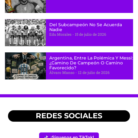
Del Subcampeón No Se Acuerda
Nadie
Edu Morales
15 de julio de 2026
Argentina, Entre La Polémica Y Messi:
¿camino De Campeón O Camino
Favorecido?
Álvaro Manso
12 de julio de 2026
REDES SOCIALES
¡Síguenos en TikTok!