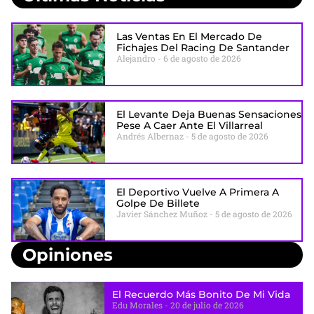
Las Ventas En El Mercado De
Fichajes Del Racing De Santander
Alejandro
6 de agosto de 2026
El Levante Deja Buenas Sensaciones
Pese A Caer Ante El Villarreal
Andrés Albernaz
5 de agosto de 2026
El Deportivo Vuelve A Primera A
Golpe De Billete
Javier Sánchez Muñoz
5 de agosto de 2026
Opiniones
El Recuerdo Más Bonito De Mi Vida
Edu Morales
20 de julio de 2026