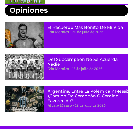
Opiniones
El Recuerdo Más Bonito De Mi Vida
Edu Morales
20 de julio de 2026
Del Subcampeón No Se Acuerda
Nadie
Edu Morales
15 de julio de 2026
Argentina, Entre La Polémica Y Messi:
¿camino De Campeón O Camino
Favorecido?
Álvaro Manso
12 de julio de 2026