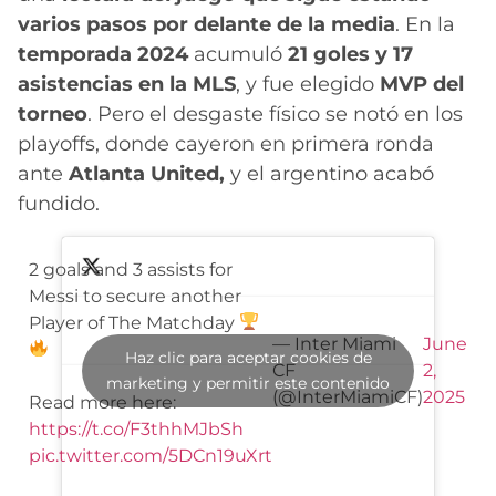
varios pasos por delante de la media
. En la
temporada 2024
acumuló
21 goles y 17
asistencias en la MLS
, y fue elegido
MVP del
torneo
. Pero el desgaste físico se notó en los
playoffs, donde cayeron en primera ronda
ante
Atlanta United,
y el argentino acabó
fundido.
2 goals and 3 assists for
Messi to secure another
Player of The Matchday
— Inter Miami
June
Haz clic para aceptar cookies de
CF
2,
marketing y permitir este contenido
(@InterMiamiCF)
2025
Read more here:
https://t.co/F3thhMJbSh
pic.twitter.com/5DCn19uXrt