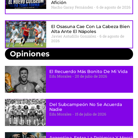
Afición
Nacho Garay Fernández
6 de agosto de 2026
El Osasuna Cae Con La Cabeza Bien
Alta Ante El Nápoles
Javier Astudillo González
6 de agosto de
2026
Opiniones
El Recuerdo Más Bonito De Mi Vida
Edu Morales
20 de julio de 2026
Del Subcampeón No Se Acuerda
Nadie
Edu Morales
15 de julio de 2026
Argentina, Entre La Polémica Y Messi: