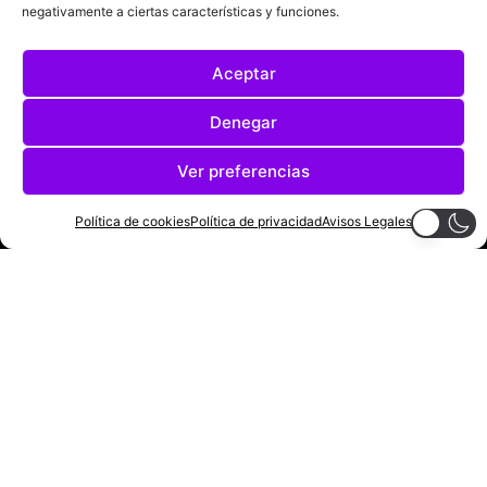
negativamente a ciertas características y funciones.
Aceptar
Denegar
Ver preferencias
ÚLTIMAS NOTICIAS
COMPETICIONES EUROPEAS
Política de cookies
Política de privacidad
Avisos Legales
LA LIGA
MUNDIAL 2026
FÚTBOL INTERNACIONAL
SOBRE NOSOTROS
AVISOS LEGALES
POLÍTICA DE PRIVACIDAD
POLÍTICA DE COOKIES
@2025. TODOS LOS DERECHOS RESERVADOS
DISEÑADO POR
DARYL STUDIO.