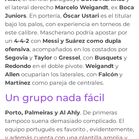
el lateral derecho
Marcelo Weigandt
, ex
Boca
Juniors
. En portería,
Óscar Ustari
es el titular
bajo los palos, con experiencia en torneos de
este calibre. Mascherano podría apostar por
un
4-4-2
con
Messi y Suárez como dupla
ofensiva
, acompañados en los costados por
Segovia
y
Taylor
o
Gressel
, con
Busquets
y
Redondo
en el doble pivote.
Weigandt
y
Allen
ocuparían los laterales, con
Falcón
y
Martínez
como pareja de centrales.
Un grupo nada fácil
Porto, Palmeiras y Al Ahly
. De primeras
tampoco suena demasiado complicado. El
equipo portugués es favorito , evidentemente,
y además cuenta con una plantilla amplia y