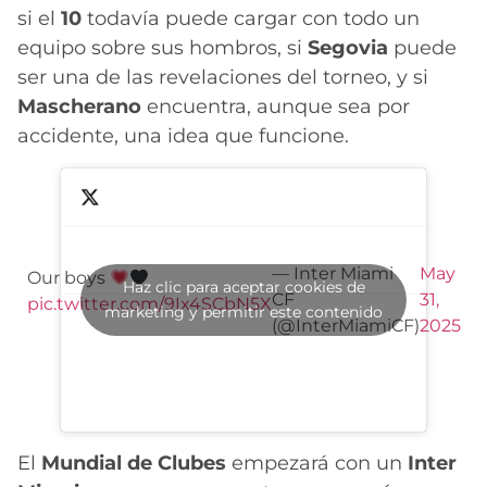
si el
10
todavía puede cargar con todo un
equipo sobre sus hombros, si
Segovia
puede
ser una de las revelaciones del torneo, y si
Mascherano
encuentra, aunque sea por
accidente, una idea que funcione.
— Inter Miami
May
Our boys
Haz clic para aceptar cookies de
CF
31,
pic.twitter.com/9Ix4SCbN5X
marketing y permitir este contenido
(@InterMiamiCF)
2025
El
Mundial de Clubes
empezará con un
Inter