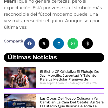
Miami
que no genera certezas, pero sí
expectación. Está por verse si el símbolo más
reconocible del fútbol moderno puede, una
vez más, reescribir el guion. Aunque sea por
última vez.
Compartir:
Últimas Noticias
El Elche CF Oficializa El Fichaje De
Javi Morcillo: Juventud Y Talento
Para La Medular Franjiverde
Izan López Aparicio
6 de agosto de 2026
Las Obras Del Nuevo Coliseum Ya
Cambian La Cara Del Getafe: Así Será
El Estadio Que Ilusiona A Toda La