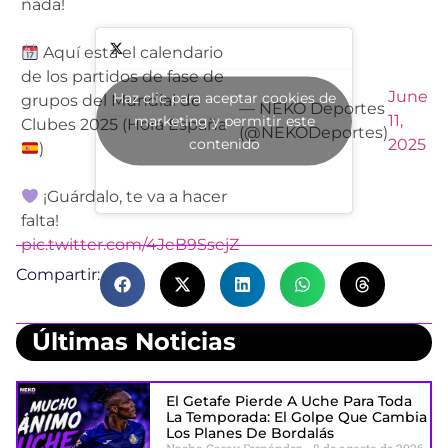
nada!
Aquí está el calendario
de los partidos de fase de
June
Haz clic para aceptar cookies de
grupos del Mundial de
— NEKO Deportes
11,
marketing y permitir este
Clubes 2025 (Hora España
(@NEKODeportes)
contenido
2025
)
¡Guárdalo, te va a hacer
falta!
pic.twitter.com/4JeB9SsejZ
Compartir:
Últimas Noticias
El Getafe Pierde A Uche Para Toda
La Temporada: El Golpe Que Cambia
Los Planes De Bordalás
Nacho Garay Fernández
8 de agosto de 2026