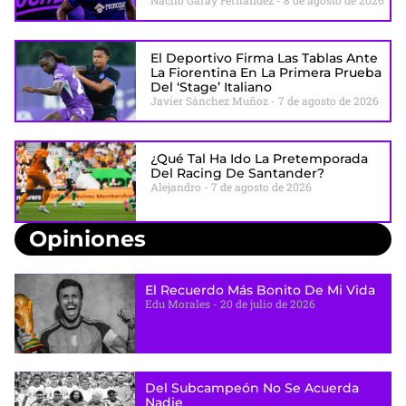
El Deportivo Firma Las Tablas Ante
La Fiorentina En La Primera Prueba
Del ‘stage’ Italiano
Javier Sánchez Muñoz
7 de agosto de 2026
¿Qué Tal Ha Ido La Pretemporada
Del Racing De Santander?
Alejandro
7 de agosto de 2026
Opiniones
El Recuerdo Más Bonito De Mi Vida
Edu Morales
20 de julio de 2026
Del Subcampeón No Se Acuerda
Nadie