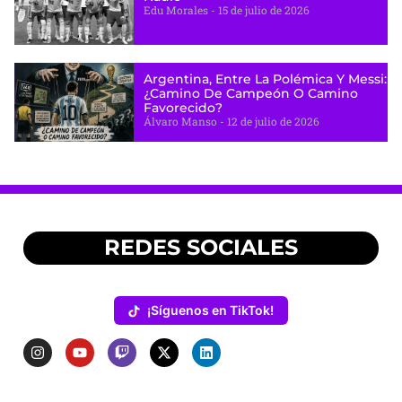
Edu Morales
15 de julio de 2026
Argentina, Entre La Polémica Y Messi:
¿camino De Campeón O Camino
Favorecido?
Álvaro Manso
12 de julio de 2026
REDES SOCIALES
¡Síguenos en TikTok!