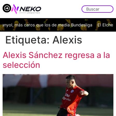
anyol, más caros que los de media Bundesliga
El Elche C
Etiqueta:
Alexis
Alexis Sánchez regresa a la
selección