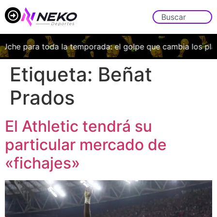
Uche para toda la temporada: el golpe que cambia los plan
Etiqueta:
Beñat
Prados
El Athletic tendrá su
particular mercado de
«fichajes»