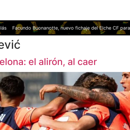
onanotte, nuevo fichaje del Elche CF para reforzar el ataq
ević
ona: el alirón, al caer