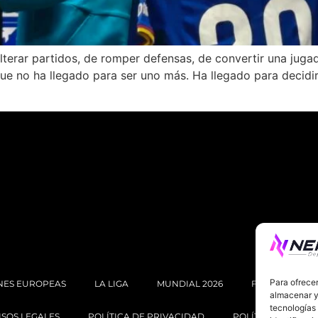
lterar partidos, de romper defensas, de convertir una jugad
ue no ha llegado para ser uno más. Ha llegado para decidir
Para ofrecer
NES EUROPEAS
LA LIGA
MUNDIAL 2026
FÚTBOL INTE
almacenar y/
tecnologías
ISOS LEGALES
POLÍTICA DE PRIVACIDAD
POLÍTICA DE COOK