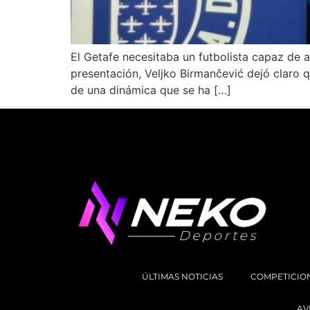
El Getafe necesitaba un futbolista capaz de a
presentación, Veljko Birmančević dejó claro q
de una dinámica que se ha […]
ÚLTIMAS NOTICIAS
COMPETICIO
AV