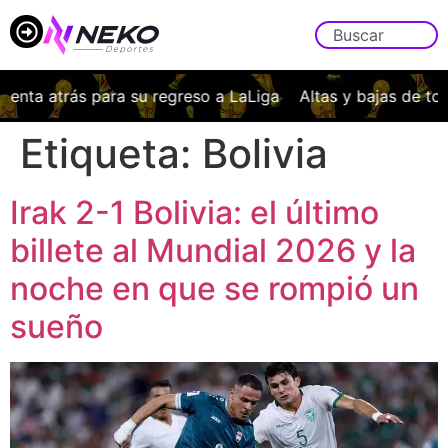
a atrás para su regreso a LaLiga
Altas y bajas de todos 
Etiqueta:
Bolivia
Irak 2-1 Bolivia: el último
billete al Mundial 2026 y la
noche en que se rompió un
sueño