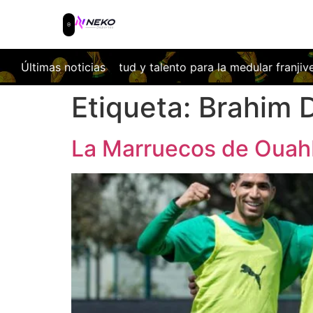
uventud y talento para la medular franjiverde
Últimas noticias
Las obras del
Etiqueta:
Brahim 
La Marruecos de Ouahb