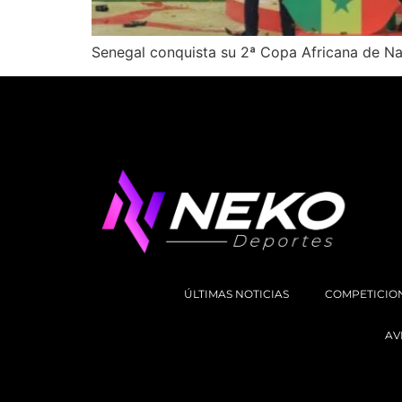
Senegal conquista su 2ª Copa Africana de Nac
ÚLTIMAS NOTICIAS
COMPETICIO
AV