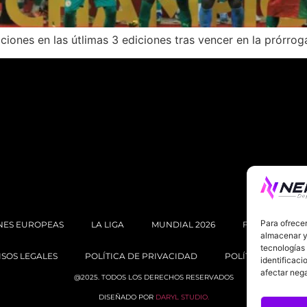
iones en las útlimas 3 ediciones tras vencer en la prórroga
Para ofrecer
NES EUROPEAS
LA LIGA
MUNDIAL 2026
FÚTBOL INTE
almacenar y/
tecnologías
ISOS LEGALES
POLÍTICA DE PRIVACIDAD
POLÍTICA DE COOK
identificaci
afectar nega
@2025. TODOS LOS DERECHOS RESERVADOS
DISEÑADO POR
DARYL STUDIO.