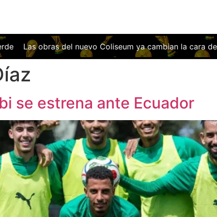
 nuevo Coliseum ya cambian la cara del Getafe: así será el 
Díaz
i se estrena ante Ecuador