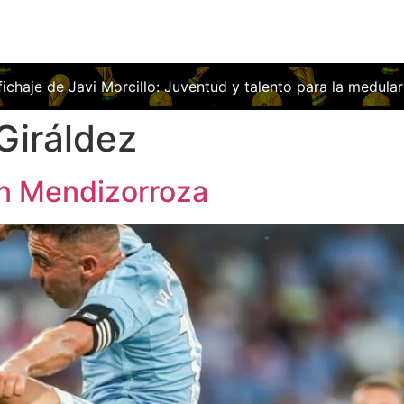
Juventud y talento para la medular franjiverde
Las obras de
Giráldez
n Mendizorroza