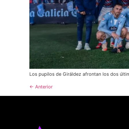
Los pupilos de Giráldez afrontan los dos últ
←
Anterior