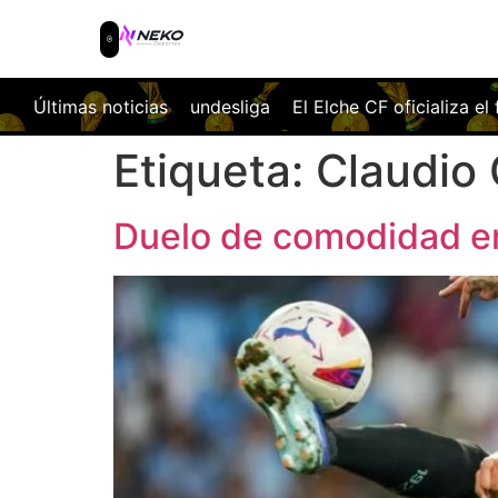
esliga
Últimas noticias
El Elche CF oficializa el fichaje de Javi Morcillo: 
Etiqueta:
Claudio 
Duelo de comodidad e