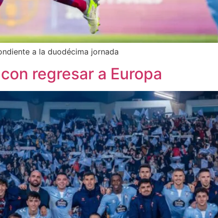
pondiente a la duodécima jornada
 con regresar a Europa