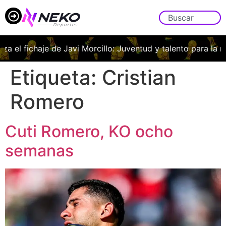
iza el fichaje de Javi Morcillo: Juventud y talento para la m
Etiqueta:
Cristian
Romero
Cuti Romero, KO ocho
semanas