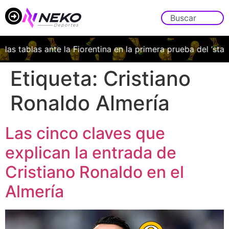
las tablas ante la Fiorentina en la primera prueba del ‘stage’
Etiqueta:
Cristiano
Ronaldo Almería
Las cinco claves que
explican la entrada de
Cristiano Ronaldo en el
Almería