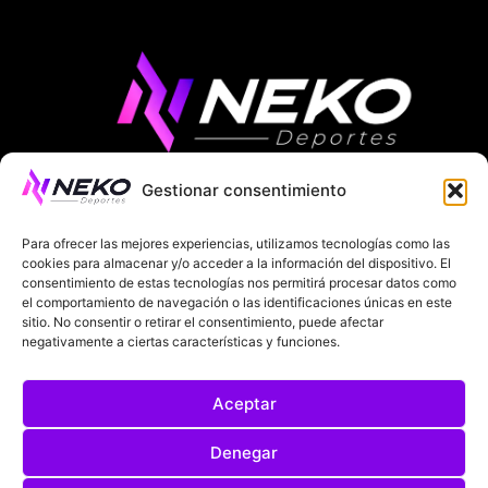
Gestionar consentimiento
ÚLTIMAS NOTICIAS
COMPETICIONES EUROPEAS
Para ofrecer las mejores experiencias, utilizamos tecnologías como las
LA LIGA
MUNDIAL 2026
FÚTBOL INTERNACIONAL
cookies para almacenar y/o acceder a la información del dispositivo. El
consentimiento de estas tecnologías nos permitirá procesar datos como
el comportamiento de navegación o las identificaciones únicas en este
SOBRE NOSOTROS
sitio. No consentir o retirar el consentimiento, puede afectar
negativamente a ciertas características y funciones.
AVISOS LEGALES
POLÍTICA DE PRIVACIDAD
Aceptar
POLÍTICA DE COOKIES
@2025. TODOS LOS DERECHOS RESERVADOS
Denegar
DISEÑADO POR
DARYL STUDIO.