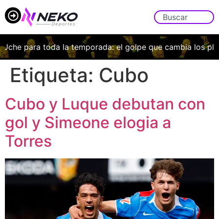
 Uche para toda la temporada: el golpe que cambia los pla
Etiqueta:
Cubo
Cubo y Luque debutan con
gol y Simeone elogia a
Torres