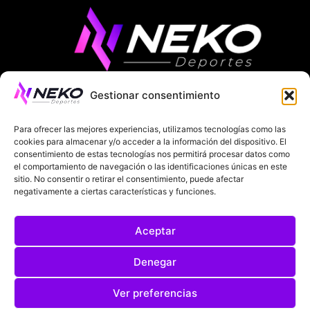
Gestionar consentimiento
ÚLTIMAS NOTICIAS
COMPETICIONES EUROPEAS
Para ofrecer las mejores experiencias, utilizamos tecnologías como las
LA LIGA
MUNDIAL 2026
FÚTBOL INTERNACIONAL
cookies para almacenar y/o acceder a la información del dispositivo. El
consentimiento de estas tecnologías nos permitirá procesar datos como
el comportamiento de navegación o las identificaciones únicas en este
SOBRE NOSOTROS
sitio. No consentir o retirar el consentimiento, puede afectar
negativamente a ciertas características y funciones.
AVISOS LEGALES
POLÍTICA DE PRIVACIDAD
Aceptar
POLÍTICA DE COOKIES
@2025. TODOS LOS DERECHOS RESERVADOS
Denegar
DISEÑADO POR
DARYL STUDIO.
Ver preferencias