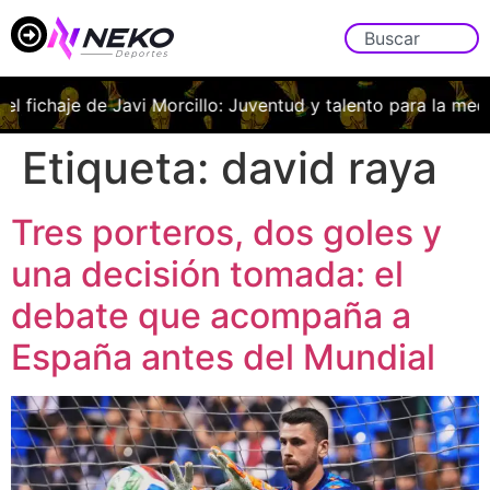
 fichaje de Javi Morcillo: Juventud y talento para la medular
Etiqueta:
david raya
Tres porteros, dos goles y
una decisión tomada: el
debate que acompaña a
España antes del Mundial