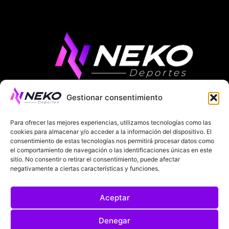
Gestionar consentimiento
ÚLTIMAS NOTICIAS
COMPETICIONES EUROPEAS
Para ofrecer las mejores experiencias, utilizamos tecnologías como las
LA LIGA
MUNDIAL 2026
FÚTBOL INTERNACIONAL
cookies para almacenar y/o acceder a la información del dispositivo. El
consentimiento de estas tecnologías nos permitirá procesar datos como
SOBRE NOSOTROS
el comportamiento de navegación o las identificaciones únicas en este
sitio. No consentir o retirar el consentimiento, puede afectar
negativamente a ciertas características y funciones.
AVISOS LEGALES
POLÍTICA DE PRIVACIDAD
Aceptar
POLÍTICA DE COOKIES
@2025. TODOS LOS DERECHOS RESERVADOS
Denegar
DISEÑADO POR
DARYL STUDIO.