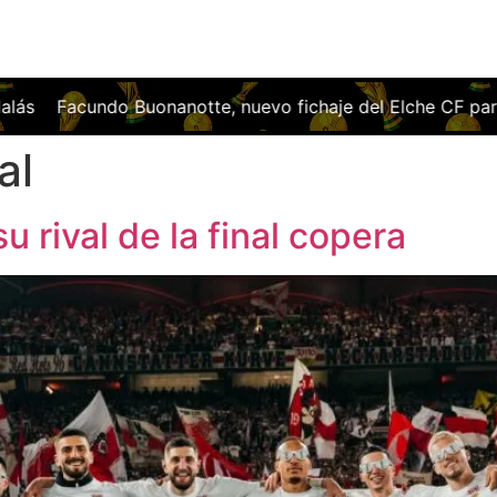
undo Buonanotte, nuevo fichaje del Elche CF para reforzar 
al
u rival de la final copera