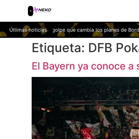
emporada: el golpe que cambia los planes de Bordalás
Últimas noticias
Fac
Etiqueta:
DFB Pok
El Bayern ya conoce a s