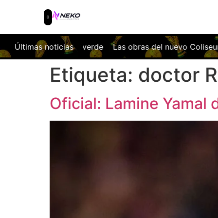
medular franjiverde
Últimas noticias
Las obras del nuevo Coliseum ya cambia
Etiqueta:
doctor R
Oficial: Lamine Yamal 