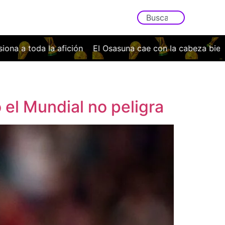
a la afición
El Osasuna cae con la cabeza bien alta ante
 el Mundial no peligra