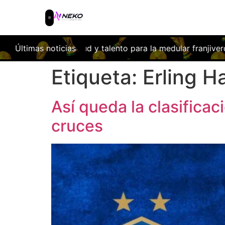
ar franjiverde
Últimas noticias
Las obras del nuevo Coliseum ya cambian la 
Etiqueta:
Erling H
Así queda la clasificac
cruces