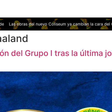
cara del Getafe: así será el estadio que ilusiona a toda la
aaland
ión del Grupo I tras la última j