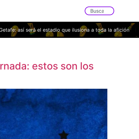
 afición
El Osasuna cae con la cabeza bien alta ante el N
ornada: estos son los