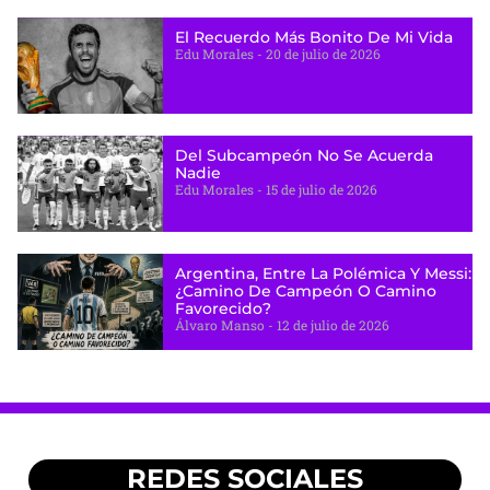
El Recuerdo Más Bonito De Mi Vida
Edu Morales
20 de julio de 2026
Del Subcampeón No Se Acuerda
Nadie
Edu Morales
15 de julio de 2026
Argentina, Entre La Polémica Y Messi:
¿camino De Campeón O Camino
Favorecido?
Álvaro Manso
12 de julio de 2026
REDES SOCIALES