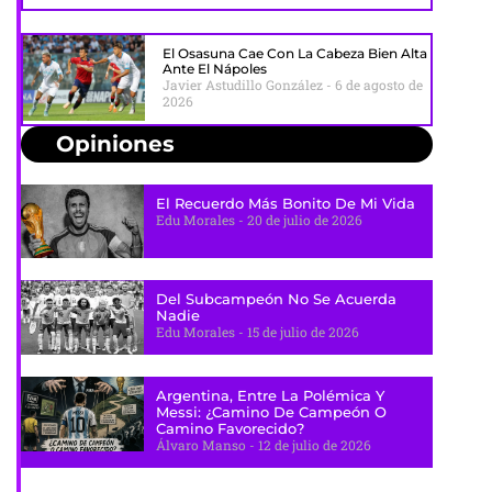
El Osasuna Cae Con La Cabeza Bien Alta
Ante El Nápoles
Javier Astudillo González
6 de agosto de
2026
Opiniones
El Recuerdo Más Bonito De Mi Vida
Edu Morales
20 de julio de 2026
Del Subcampeón No Se Acuerda
Nadie
Edu Morales
15 de julio de 2026
Argentina, Entre La Polémica Y
Messi: ¿camino De Campeón O
Camino Favorecido?
Álvaro Manso
12 de julio de 2026