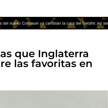
bian la cara del Getafe: así será el estadio que ilusiona a
las que Inglaterra
re las favoritas en