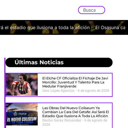
 toda la afición
El Osasuna cae con la cabeza bien alta a
Últimas Noticias
El Elche CF Oficializa El Fichaje De Javi
Morcillo: Juventud Y Talento Para La
Medular Franjiverde
Izan López Aparicio
6 de agosto de 2026
Las Obras Del Nuevo Coliseum Ya
Cambian La Cara Del Getafe: Así Será El
Estadio Que Ilusiona A Toda La Afición
Nacho Garay Fernández
6 de agosto de
2026