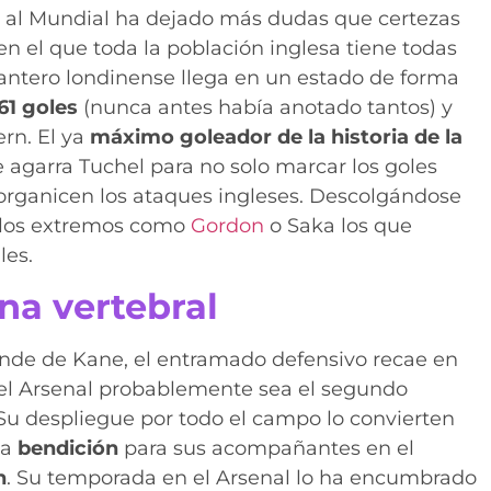
s” al Mundial ha dejado más dudas que certezas
n el que toda la población inglesa tiene todas
elantero londinense llega en un estado de forma
61 goles
(nunca antes había anotado tantos) y
ern. El ya
máximo goleador de la historia de la
e agarra Tuchel para no solo marcar los goles
se organicen los ataques ingleses. Descolgándose
 los extremos como
Gordon
o Saka los que
les.
na vertebral
ende de Kane, el entramado defensivo recae en
del Arsenal probablemente sea el segundo
 Su despliegue por todo el campo lo convierten
na
bendición
para sus acompañantes en el
n
. Su temporada en el Arsenal lo ha encumbrado