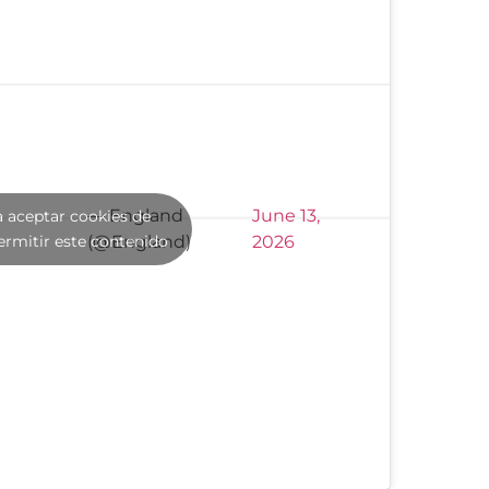
— England
June 13,
a aceptar cookies de
ermitir este contenido
(@England)
2026