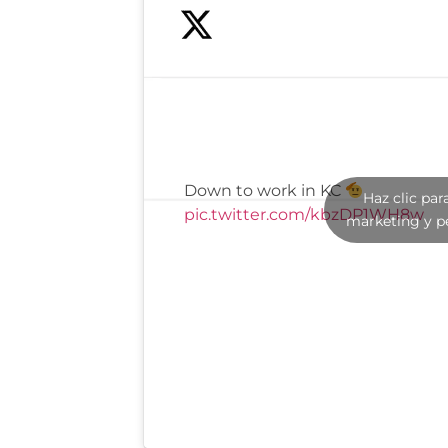
Down to work in KC
Haz clic par
pic.twitter.com/kbzDP1WH8w
marketing y p