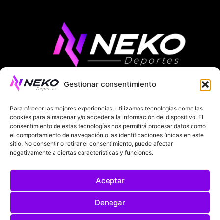
Gestionar consentimiento
ÚLTIMAS NOTICIAS
COMPETICIONES EUROPEAS
Para ofrecer las mejores experiencias, utilizamos tecnologías como las
LA LIGA
MUNDIAL 2026
FÚTBOL INTERNACIONAL
cookies para almacenar y/o acceder a la información del dispositivo. El
consentimiento de estas tecnologías nos permitirá procesar datos como
el comportamiento de navegación o las identificaciones únicas en este
SOBRE NOSOTROS
sitio. No consentir o retirar el consentimiento, puede afectar
negativamente a ciertas características y funciones.
AVISOS LEGALES
POLÍTICA DE PRIVACIDAD
Aceptar
POLÍTICA DE COOKIES
@2025. TODOS LOS DERECHOS RESERVADOS
Denegar
DISEÑADO POR
DARYL STUDIO.