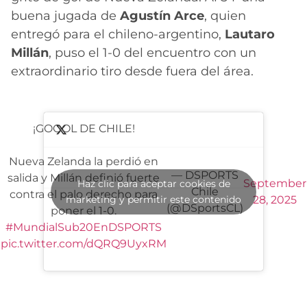
buena jugada de
Agustín Arce
, quien
entregó para el chileno-argentino,
Lautaro
Millán
, puso el 1-0 del encuentro con un
extraordinario tiro desde fuera del área.
¡GOOOL DE CHILE!
Nueva Zelanda la perdió en
— DSPORTS
salida y Millán definió fuerte
September
Haz clic para aceptar cookies de
Chile
contra el palo derecho para
marketing y permitir este contenido
28, 2025
(@DSportsCL)
poner el 1-0.
#MundialSub20EnDSPORTS
pic.twitter.com/dQRQ9UyxRM