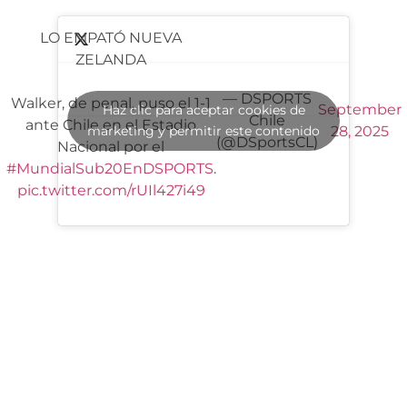
LO EMPATÓ NUEVA
ZELANDA
— DSPORTS
Walker, de penal, puso el 1-1
September
Haz clic para aceptar cookies de
Chile
ante Chile en el Estadio
marketing y permitir este contenido
28, 2025
(@DSportsCL)
Nacional por el
#MundialSub20EnDSPORTS
.
pic.twitter.com/rUIl427i49