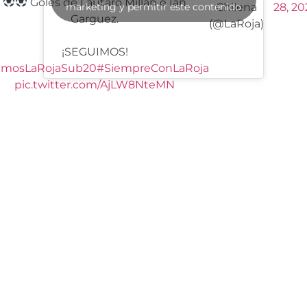
Goles de Lautaro Millán e Ian
marketing y permitir este contenido
Chilena
28, 20
Garguez.
(@LaRoja)
¡SEGUIMOS!
amosLaRojaSub20
#SiempreConLaRoja
pic.twitter.com/AjLW8NteMN