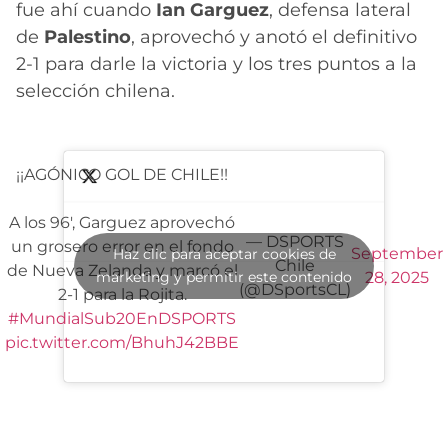
fue ahí cuando
Ian Garguez
, defensa lateral
de
Palestino
, aprovechó y anotó el definitivo
2-1 para darle la victoria y los tres puntos a la
selección chilena.
¡¡AGÓNICO GOL DE CHILE!!
A los 96', Garguez aprovechó
— DSPORTS
un grosero error en el fondo
September
Haz clic para aceptar cookies de
Chile
de Nueva Zelanda y marcó el
marketing y permitir este contenido
28, 2025
(@DSportsCL)
2-1 para la Rojita.
#MundialSub20EnDSPORTS
pic.twitter.com/BhuhJ42BBE