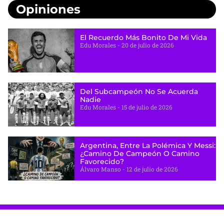
Opiniones
El Recuerdo Más Bonito De Mi Vida
Edu Morales
20 de julio de 2026
Del Subcampeón No Se Acuerda
Nadie
Edu Morales
15 de julio de 2026
Argentina, Entre La Polémica Y Messi:
¿camino De Campeón O Camino
Favorecido?
Álvaro Manso
12 de julio de 2026