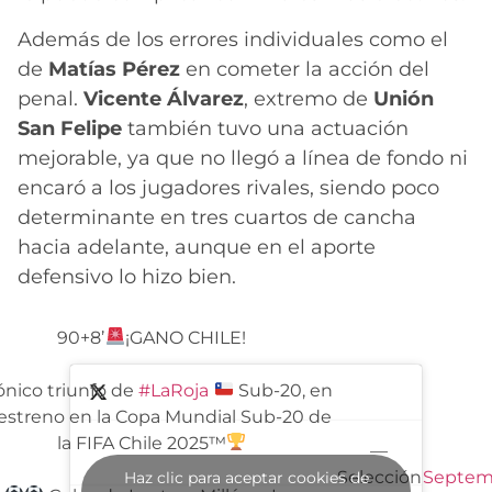
Además de los errores individuales como el
de
Matías Pérez
en cometer la acción del
penal.
Vicente Álvarez
, extremo de
Unión
San Felipe
también tuvo una actuación
mejorable, ya que no llegó a línea de fondo ni
encaró a los jugadores rivales, siendo poco
determinante en tres cuartos de cancha
hacia adelante, aunque en el aporte
defensivo lo hizo bien.
90+8’
¡GANO CHILE!
nico triunfo de
#LaRoja
Sub-20, en
estreno en la Copa Mundial Sub-20 de
la FIFA Chile 2025
™️
—
Selección
Septem
Haz clic para aceptar cookies de