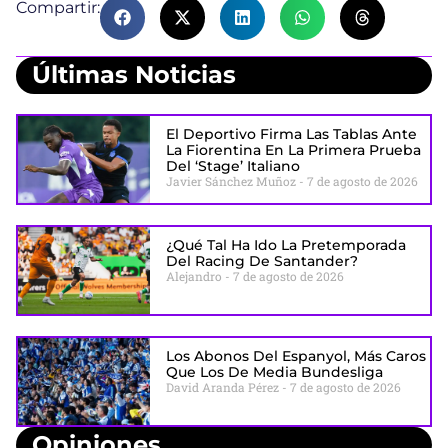
Compartir:
Últimas Noticias
El Deportivo Firma Las Tablas Ante
La Fiorentina En La Primera Prueba
Del ‘stage’ Italiano
Javier Sánchez Muñoz
7 de agosto de 2026
¿Qué Tal Ha Ido La Pretemporada
Del Racing De Santander?
Alejandro
7 de agosto de 2026
Los Abonos Del Espanyol, Más Caros
Que Los De Media Bundesliga
David Aranda Pérez
7 de agosto de 2026
Opiniones