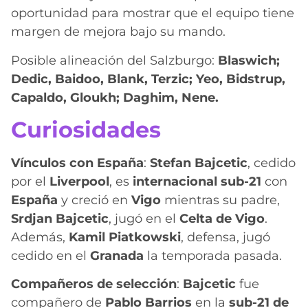
oportunidad para mostrar que el equipo tiene
margen de mejora bajo su mando.
Posible alineación del Salzburgo:
Blaswich;
Dedic, Baidoo, Blank, Terzic; Yeo, Bidstrup,
Capaldo, Gloukh; Daghim, Nene.
Curiosidades
Vínculos con España
:
Stefan Bajcetic
, cedido
por el
Liverpool
, es
internacional sub-21
con
España
y creció en
Vigo
mientras su padre,
Srdjan Bajcetic
, jugó en el
Celta de Vigo
.
Además,
Kamil Piatkowski
, defensa, jugó
cedido en el
Granada
la temporada pasada.
Compañeros de selección
:
Bajcetic
fue
compañero de
Pablo Barrios
en la
sub-21 de