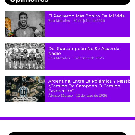
El Recuerdo Más Bonito De Mi Vida
Edu Morales
20 de julio de 2026
Del Subcampeón No Se Acuerda
Nadie
Edu Morales
15 de julio de 2026
Argentina, Entre La Polémica Y Messi:
¿camino De Campeón O Camino
Favorecido?
Álvaro Manso
12 de julio de 2026