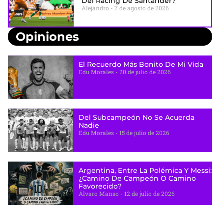
Del Racing De Santander?
Alejandro
7 de agosto de 2026
Opiniones
El Recuerdo Más Bonito De Mi Vida
Edu Morales
20 de julio de 2026
Del Subcampeón No Se Acuerda
Nadie
Edu Morales
15 de julio de 2026
Argentina, Entre La Polémica Y Messi:
¿camino De Campeón O Camino
Favorecido?
Álvaro Manso
12 de julio de 2026