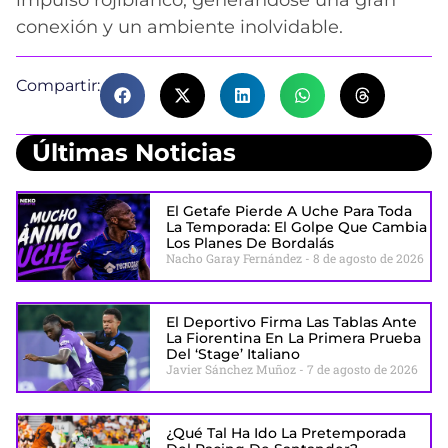
impulso rojiblanco, generándose una gran
conexión y un ambiente inolvidable.
Compartir:
Últimas Noticias
El Getafe Pierde A Uche Para Toda
La Temporada: El Golpe Que Cambia
Los Planes De Bordalás
Nacho Garay Fernández
8 de agosto de 2026
El Deportivo Firma Las Tablas Ante
La Fiorentina En La Primera Prueba
Del ‘stage’ Italiano
Javier Sánchez Muñoz
7 de agosto de 2026
¿Qué Tal Ha Ido La Pretemporada