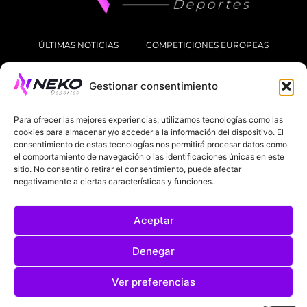
ÚLTIMAS NOTICIAS
COMPETICIONES EUROPEAS
LA LIGA
MUNDIAL 2026
FÚTBOL INTERNACIONAL
Gestionar consentimiento
SOBRE NOSOTROS
Para ofrecer las mejores experiencias, utilizamos tecnologías como las
cookies para almacenar y/o acceder a la información del dispositivo. El
AVISOS LEGALES
POLÍTICA DE PRIVACIDAD
consentimiento de estas tecnologías nos permitirá procesar datos como
el comportamiento de navegación o las identificaciones únicas en este
sitio. No consentir o retirar el consentimiento, puede afectar
POLÍTICA DE COOKIES
negativamente a ciertas características y funciones.
@2025. TODOS LOS DERECHOS RESERVADOS
DISEÑADO POR
DARYL STUDIO.
Aceptar
Denegar
Ver preferencias