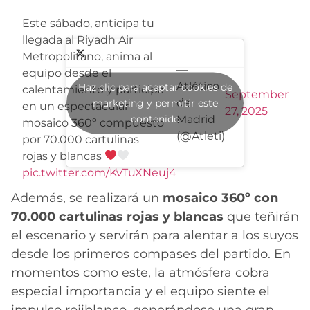
Este sábado, anticipa tu
llegada al Riyadh Air
Metropolitano, anima al
—
equipo desde el
Atlético
Haz clic para aceptar cookies de
calentamiento y participa
September
de
marketing y permitir este
en un espectacular
27, 2025
contenido
Madrid
mosaico 360º compuesto
(@Atleti)
por 70.000 cartulinas
rojas y blancas
pic.twitter.com/KvTuXNeuj4
Además, se realizará un
mosaico 360º con
70.000 cartulinas rojas y blancas
que teñirán
el escenario y servirán para alentar a los suyos
desde los primeros compases del partido. En
momentos como este, la atmósfera cobra
especial importancia y el equipo siente el