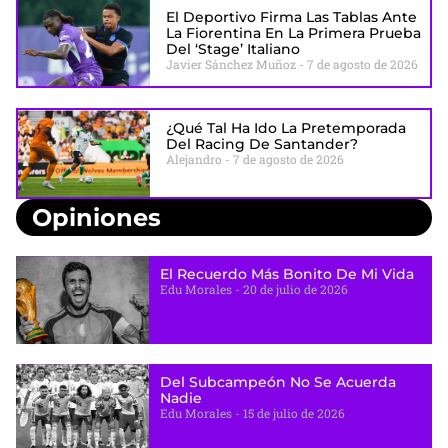
El Deportivo Firma Las Tablas Ante
La Fiorentina En La Primera Prueba
Del ‘stage’ Italiano
Javier Sánchez Muñoz
7 de agosto de 2026
¿Qué Tal Ha Ido La Pretemporada
Del Racing De Santander?
Alejandro
7 de agosto de 2026
Opiniones
El Recuerdo Más Bonito De Mi Vida
Edu Morales
20 de julio de 2026
Del Subcampeón No Se Acuerda
Nadie
Edu Morales
15 de julio de 2026