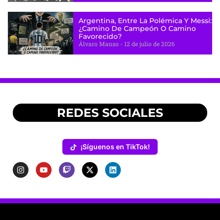
Argentina, Entre La Polémica Y Messi:
¿camino De Campeón O Camino
Favorecido?
Álvaro Manso
12 de julio de 2026
REDES SOCIALES
¡Síguenos en TikTok!