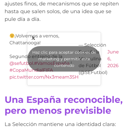
ajustes finos, de mecanismos que se repiten
hasta que salen solos, de una idea que se
pule día a día.
¡Volvemos a vernos,
Chattanooga!
— Selección
Española
June
Haz clic para aceptar cookies de
Segundo entreno de la
Masculina
6,
marketing y permitir este
@sefutbol
.
#VamosEspaña
|
contenido
de Fútbol
2026
#CopaMundialFIFA
(@SEFutbol)
pic.twitter.com/Nx3meam3SH
Una España reconocible,
pero menos previsible
La Selección mantiene una identidad clara: