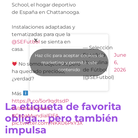
School, el hogar deportivo
de España en Chattanooga.
Instalaciones adaptadas y
tematizadas para que la
@SEFutbol
se sienta en
— Selección
casa.
Española
June
Haz clic para aceptar cookies de
Masculina
6,
marketing y permitir este
No somos objetivos, pero
contenido
de Fútbol
2026
ha quedado precioso,
(@SEFutbol)
¿verdad?
Más
https://t.co/5or9qdtsdP
La etiqueta de favorita
#VamosEspaña
|
obliga… pero también
#CopaMundialFIFA
pic.twitter.com/NKK06PxY3X
impulsa