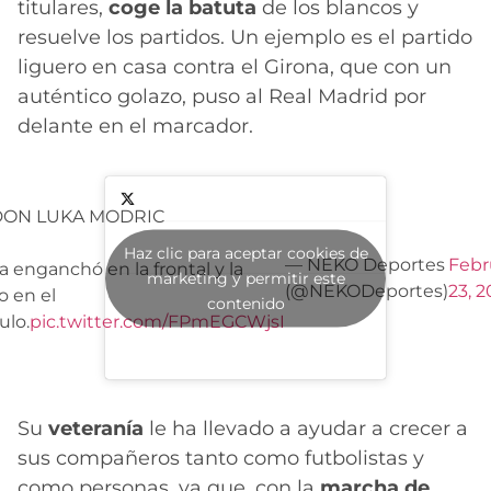
titulares,
coge la batuta
de los blancos y
resuelve los partidos. Un ejemplo es el partido
liguero en casa contra el Girona, que con un
auténtico golazo, puso al Real Madrid por
delante en el marcador.
ON LUKA MODRIC
Haz clic para aceptar cookies de
— NEKO Deportes
Febr
a enganchó en la frontal y la
marketing y permitir este
(@NEKODeportes)
23, 2
o en el
contenido
ulo.
pic.twitter.com/FPmEGCWjsI
Su
veteranía
le ha llevado a ayudar a crecer a
sus compañeros tanto como futbolistas y
como personas, ya que, con la
marcha de