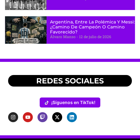
Argentina, Entre La Polémica Y Messi:
¿camino De Campeón O Camino
Favorecido?
Álvaro Manso
12 de julio de 2026
REDES SOCIALES
¡Síguenos en TikTok!