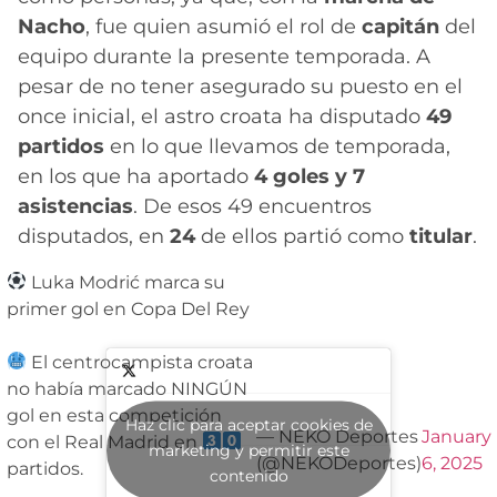
Nacho
, fue quien asumió el rol de
capitán
del
equipo durante la presente temporada. A
pesar de no tener asegurado su puesto en el
once inicial, el astro croata ha disputado
49
partidos
en lo que llevamos de temporada,
en los que ha aportado
4 goles y 7
asistencias
. De esos 49 encuentros
disputados, en
24
de ellos partió como
titular
.
Luka Modrić marca su
primer gol en Copa Del Rey
El centrocampista croata
no había marcado NINGÚN
gol en esta competición
Haz clic para aceptar cookies de
— NEKO Deportes
January
con el Real Madrid en
marketing y permitir este
(@NEKODeportes)
6, 2025
partidos.
contenido