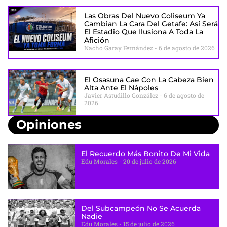
Las Obras Del Nuevo Coliseum Ya
Cambian La Cara Del Getafe: Así Será
El Estadio Que Ilusiona A Toda La
Afición
Nacho Garay Fernández
6 de agosto de 2026
El Osasuna Cae Con La Cabeza Bien
Alta Ante El Nápoles
Javier Astudillo González
6 de agosto de
2026
Opiniones
El Recuerdo Más Bonito De Mi Vida
Edu Morales
20 de julio de 2026
Del Subcampeón No Se Acuerda
Nadie
Edu Morales
15 de julio de 2026