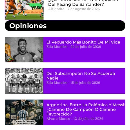
Del Racing De Santander?
Alejandro
7 de agosto de 2026
Opiniones
El Recuerdo Más Bonito De Mi Vida
Edu Morales
20 de julio de 2026
Del Subcampeón No Se Acuerda
Nadie
Edu Morales
15 de julio de 2026
Argentina, Entre La Polémica Y Messi:
¿camino De Campeón O Camino
Favorecido?
Álvaro Manso
12 de julio de 2026