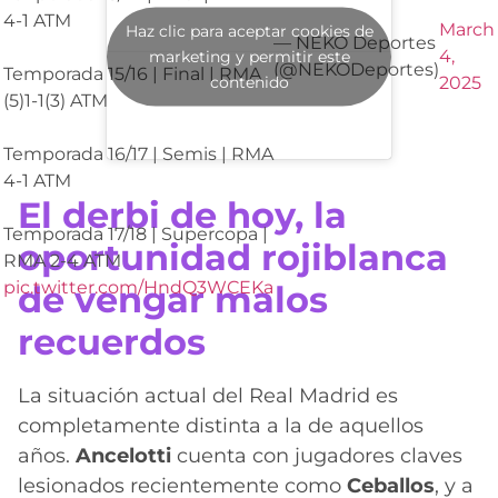
4-1 ATM
March
Haz clic para aceptar cookies de
— NEKO Deportes
4,
marketing y permitir este
(@NEKODeportes)
Temporada 15/16 | Final | RMA
contenido
2025
(5)1-1(3) ATM
Temporada 16/17 | Semis | RMA
4-1 ATM
El derbi de hoy, la
Temporada 17/18 | Supercopa |
oportunidad rojiblanca
RMA 2-4 ATM
pic.twitter.com/HndQ3WCEKa
de vengar malos
recuerdos
La situación actual del Real Madrid es
completamente distinta a la de aquellos
años.
Ancelotti
cuenta con jugadores claves
lesionados recientemente como
Ceballos
, y a