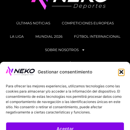
ÚLTIMAS NOTICIAS
COMPETICIONES EUROPEAS
LA LIGA
MUNDIAL 2026
FÚTBOL INTERNACIONAL
SOBRE NOSOTROS
AVISOS LEGALES
POLÍTICA DE PRIVACIDAD
Gestionar consentimiento
POLÍTICA DE COOKIES
@2025. TODOS LOS DERECHOS RESERVADOS
Para ofrecer las mejores experiencias, utilizamos tecnologías como las
cookies para almacenar y/o acceder a la información del dispositivo. El
DISEÑADO POR
DARYL STUDIO.
consentimiento de estas tecnologías nos permitirá procesar datos como
el comportamiento de navegación o las identificaciones únicas en este
sitio. No consentir o retirar el consentimiento, puede afectar
negativamente a ciertas características y funciones.
Aceptar