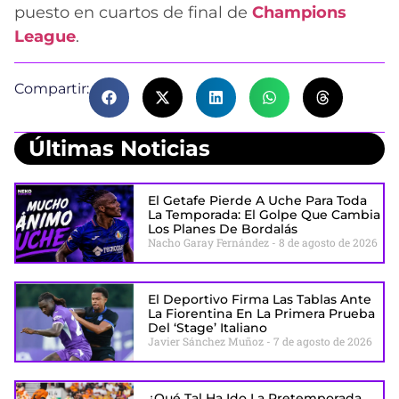
puesto en cuartos de final de
Champions
League
.
Compartir:
Últimas Noticias
El Getafe Pierde A Uche Para Toda
La Temporada: El Golpe Que Cambia
Los Planes De Bordalás
Nacho Garay Fernández
8 de agosto de 2026
El Deportivo Firma Las Tablas Ante
La Fiorentina En La Primera Prueba
Del ‘stage’ Italiano
Javier Sánchez Muñoz
7 de agosto de 2026
¿Qué Tal Ha Ido La Pretemporada