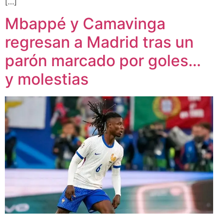
[…]
Mbappé y Camavinga
regresan a Madrid tras un
parón marcado por goles…
y molestias