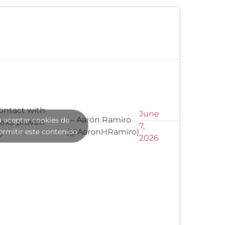
ontact with
June
— Aarón Ramiro
a aceptar cookies de
eeks proven
7,
ermitir este contenido
(@AaronHRamiro)
0
2026