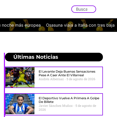
pea
Osasuna viaja a Italia con tres bajas y un exigente e
Últimas Noticias
El Levante Deja Buenas Sensaciones
Pese A Caer Ante El Villarreal
Andrés Albernaz
5 de agosto de 2026
El Deportivo Vuelve A Primera A Golpe
De Billete
Javier Sánchez Muñoz
5 de agosto de
2026