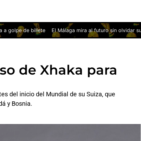
e
El Málaga mira al futuro sin olvidar su noche más euro
lso de Xhaka para
tes del inicio del Mundial de su Suiza, que
dá y Bosnia.