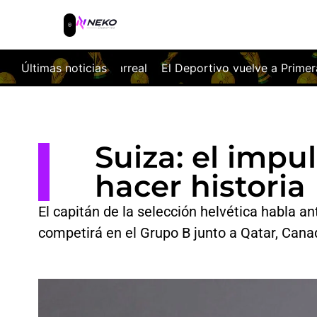
illarreal
Últimas noticias
El Deportivo vuelve a Primera a golpe de billet
Suiza: el impu
hacer historia
El capitán de la selección helvética habla an
competirá en el Grupo B junto a Qatar, Cana