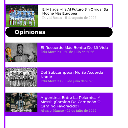
El Málaga Mira Al Futuro Sin Olvidar Su
Noche Más Europea
David Roses
5 de agosto de 2026
Opiniones
El Recuerdo Más Bonito De Mi Vida
Edu Morales
20 de julio de 2026
Del Subcampeón No Se Acuerda
Nadie
Edu Morales
15 de julio de 2026
Argentina, Entre La Polémica Y
Messi: ¿camino De Campeón O
Camino Favorecido?
Álvaro Manso
12 de julio de 2026