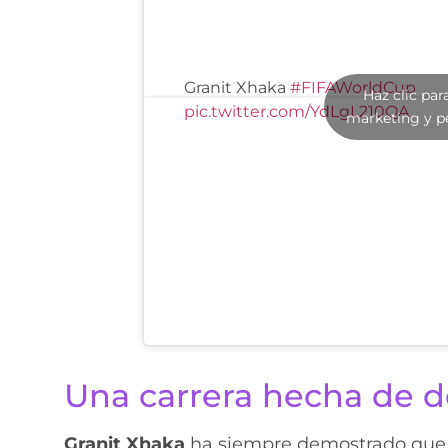
Granit Xhaka
#FIFAWorldCup
Haz clic par
pic.twitter.com/YdLgL210QA
marketing y p
Una carrera hecha de des
Granit Xhaka
ha siempre demostrado que e