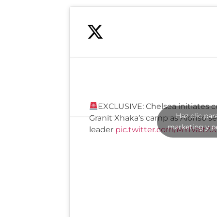
EXCLUSIVE: Chelsea initiates c
Haz clic par
Granit Xhaka’s camp as Alonso s
marketing y p
leader
pic.twitter.com/MYIVaIt2J