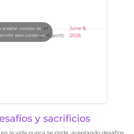
— H
June 8,
a aceptar cookies de
ermitir este contenido
(@HQpcrt)
2026
afíos y sacrificios
n la vida nunca se rinde, aceptando desafíos