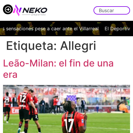
aciones pese a caer ante el Villarreal
El Deportivo vuelv
Etiqueta:
Allegri
Leão-Milan: el fin de una
era