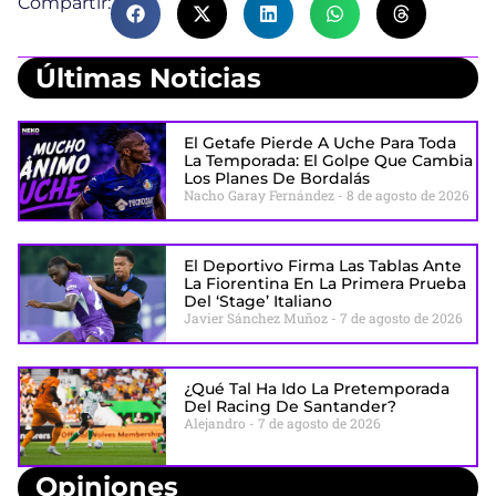
Compartir:
Últimas Noticias
El Getafe Pierde A Uche Para Toda
La Temporada: El Golpe Que Cambia
Los Planes De Bordalás
Nacho Garay Fernández
8 de agosto de 2026
El Deportivo Firma Las Tablas Ante
La Fiorentina En La Primera Prueba
Del ‘stage’ Italiano
Javier Sánchez Muñoz
7 de agosto de 2026
¿Qué Tal Ha Ido La Pretemporada
Del Racing De Santander?
Alejandro
7 de agosto de 2026
Opiniones