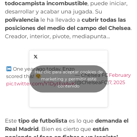
todocampista incombustible
, puede iniciar,
desarrollar y acabar una jugada. Su
polivalencia
le ha llevado a
cubrir todas las
posiciones del medio del campo del Chelsea
.
Creador, interior, pivote, mediapunta…
One year ago today, Enzo
Haz clic para aceptar cookies de
— Chelsea FC
February
scored this!
marketing y permitir este
(@ChelseaFC)
7, 2025
pic.twitter.com/Y1DytEgAvK
contenido
Este
tipo de futbolista
es lo que
demanda el
Real Madrid
. Bien es cierto que
están