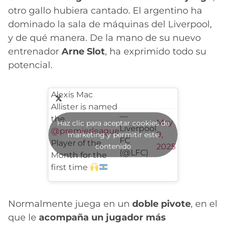
otro gallo hubiera cantado. El argentino ha
dominado la sala de máquinas del Liverpool,
y de qué manera. De la mano de su nuevo
entrenador
Arne Slot
, ha exprimido todo su
potencial.
Alexis Mac
Allister is named
—
the
May
Haz clic para aceptar cookies de
Liverpool
@premierleague
9,
marketing y permitir este
FC
Player of the
contenido
2025
(@LFC)
Month for the
first time
Normalmente juega en un
doble pivote
, en el
que le
acompaña un jugador más