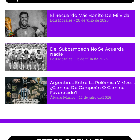
El Recuerdo Más Bonito De Mi Vida
Edu Morales
20 de julio de 2026
Del Subcampeón No Se Acuerda
Nadie
Edu Morales
15 de julio de 2026
Argentina, Entre La Polémica Y Messi:
¿camino De Campeón O Camino
Favorecido?
Álvaro Manso
12 de julio de 2026